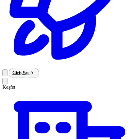
Giriş Yap
Keşfet