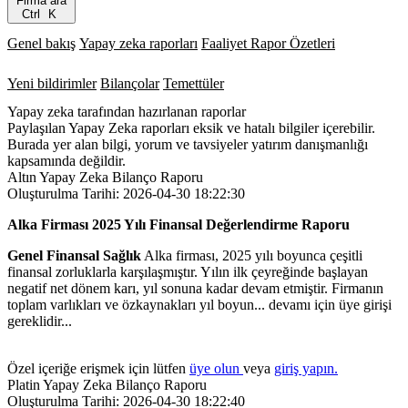
Firma ara
Ctrl
K
Genel bakış
Yapay zeka raporları
Faaliyet Rapor Özetleri
Yeni bildirimler
Bilançolar
Temettüler
Yapay zeka tarafından hazırlanan raporlar
Paylaşılan Yapay Zeka raporları eksik ve hatalı bilgiler içerebilir.
Burada yer alan bilgi, yorum ve tavsiyeler yatırım danışmanlığı
kapsamında değildir.
Altın Yapay Zeka Bilanço Raporu
Oluşturulma Tarihi: 2026-04-30 18:22:30
Alka Firması 2025 Yılı Finansal Değerlendirme Raporu
Genel Finansal Sağlık
Alka firması, 2025 yılı boyunca çeşitli
finansal zorluklarla karşılaşmıştır. Yılın ilk çeyreğinde başlayan
negatif net dönem karı, yıl sonuna kadar devam etmiştir. Firmanın
toplam varlıkları ve özkaynakları yıl boyun... devamı için üye girişi
gereklidir...
Özel içeriğe erişmek için lütfen
üye olun
veya
giriş yapın.
Platin Yapay Zeka Bilanço Raporu
Oluşturulma Tarihi: 2026-04-30 18:22:40