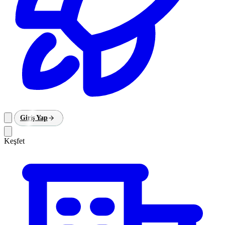
Giriş Yap
Keşfet