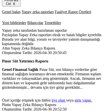
Firma ara
Ctrl
K
Genel bakış
Yapay zeka raporları
Faaliyet Rapor Özetleri
Yeni bildirimler
Bilançolar
Temettüler
Yapay zeka tarafından hazırlanan raporlar
Paylaşılan Yapay Zeka raporları eksik ve hatalı bilgiler içerebilir.
Burada yer alan bilgi, yorum ve tavsiyeler yatırım danışmanlığı
kapsamında değildir.
Altın Yapay Zeka Bilanço Raporu
Oluşturulma Tarihi: 2026-04-30 20:50:45
Pınar Süt Yatırımcı Raporu
Genel Finansal Sağlık
Pınar Süt, son bilanço verilerine göre
finansal sağlığını korumaya devam etmektedir. Firmanın toplam
varlıkları ve özkaynakları artış göstermiştir. Ancak, firmanın net
dönem karı ve kapsamlı gelir tablosunda bazı dalgalanmalar
gözlemlenmiştir... devamı için üye girişi gereklidir...
Özel içeriğe erişmek için lütfen
üye olun
veya
giriş yapın.
Platin Yapay Zeka Bilanço Raporu
Oluşturulma Tarihi: 2026-04-30 20:52:50