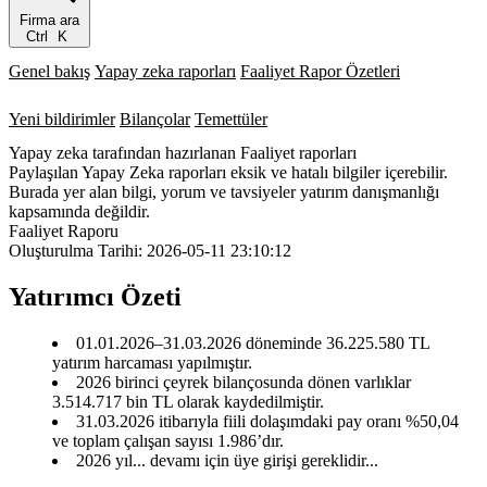
Firma ara
Ctrl
K
Genel bakış
Yapay zeka raporları
Faaliyet Rapor Özetleri
Yeni bildirimler
Bilançolar
Temettüler
Yapay zeka tarafından hazırlanan Faaliyet raporları
Paylaşılan Yapay Zeka raporları eksik ve hatalı bilgiler içerebilir.
Burada yer alan bilgi, yorum ve tavsiyeler yatırım danışmanlığı
kapsamında değildir.
Faaliyet Raporu
Oluşturulma Tarihi: 2026-05-11 23:10:12
Yatırımcı Özeti
01.01.2026–31.03.2026 döneminde 36.225.580 TL
yatırım harcaması yapılmıştır.
2026 birinci çeyrek bilançosunda dönen varlıklar
3.514.717 bin TL olarak kaydedilmiştir.
31.03.2026 itibarıyla fiili dolaşımdaki pay oranı %50,04
ve toplam çalışan sayısı 1.986’dır.
2026 yıl... devamı için üye girişi gereklidir...