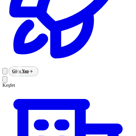
Giriş Yap
Keşfet