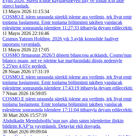
Eylül 2026. Süresi içinde kaydileşmeyen pay ve fonlar için iade
süreci başladı.
13 Mayıs 2026 11:15:34
COSMO.E işlem sırasında sürekli işleme ara verilmiş, tek fiyat emir
toplama başlamıştır. Emir toplama bölümünü takiben yapılacak
eşleştirme sonrasında işlemlere 11:27:33 itibarıyla devam edilecektir.
11 Mayıs 2026 22:16:46
Cosmos Yatırım Holding, 2026 yılı 3 aylık konsolide faaliyet
raporunu yayımladı.
11 Mayıs 2026 22:17:05
COSMO firmasının 2026/3 dönem bilançosu açıklandı. Cosmo'nun
bilanço puanı, net ve işletme kar marjlarındaki düşüş nedeniyle
5.25'ten 4.65'e geriledi.
28 Nisan 2026 17:31:19
COSMO.E işlem sırasında sürekli işleme ara verilmiş, tek fiyat emir
toplama başlamıştır. Emir toplama bölümünü takiben yapılacak
eşleştirme sonrasında işlemlere 17:43:19 itibarıyla devam edilecektir.
7 Nisan 2026 16:59:05
COSMO.E işlem sırasında sürekli işleme ara verilmiş, tek fiyat emir
toplama başlamıştır. Emir toplama bölümünü takiben yapılacak
eşleştirme sonrasında işlemlere 17:11:04 itibarıyla devam edilecektir.
30 Mart 2026 15:57:19
Abdulkadir Memduhoğlu’nun pay alım satım işlemlerine ilişkin
bildirim KAP’ta yayımlandı. Detaylar ekli dosyada.
30 Mart 2026 09:09:04