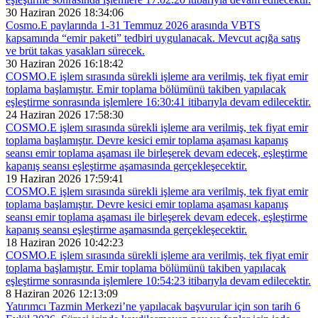
30 Haziran 2026 18:34:06
Cosmo.E paylarında 1-31 Temmuz 2026 arasında VBTS
kapsamında “emir paketi” tedbiri uygulanacak. Mevcut açığa satış
ve brüt takas yasakları sürecek.
30 Haziran 2026 16:18:42
COSMO.E işlem sırasında sürekli işleme ara verilmiş, tek fiyat emir
toplama başlamıştır. Emir toplama bölümünü takiben yapılacak
eşleştirme sonrasında işlemlere 16:30:41 itibarıyla devam edilecektir.
24 Haziran 2026 17:58:30
COSMO.E işlem sırasında sürekli işleme ara verilmiş, tek fiyat emir
toplama başlamıştır. Devre kesici emir toplama aşaması kapanış
seansı emir toplama aşaması ile birleşerek devam edecek, eşleştirme
kapanış seansı eşleştirme aşamasında gerçekleşecektir.
19 Haziran 2026 17:59:41
COSMO.E işlem sırasında sürekli işleme ara verilmiş, tek fiyat emir
toplama başlamıştır. Devre kesici emir toplama aşaması kapanış
seansı emir toplama aşaması ile birleşerek devam edecek, eşleştirme
kapanış seansı eşleştirme aşamasında gerçekleşecektir.
18 Haziran 2026 10:42:23
COSMO.E işlem sırasında sürekli işleme ara verilmiş, tek fiyat emir
toplama başlamıştır. Emir toplama bölümünü takiben yapılacak
eşleştirme sonrasında işlemlere 10:54:23 itibarıyla devam edilecektir.
8 Haziran 2026 12:13:09
Yatırımcı Tazmin Merkezi’ne yapılacak başvurular için son tarih 6