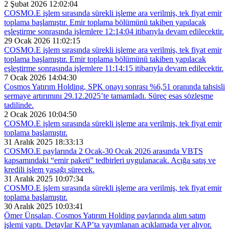
2 Şubat 2026 12:02:04
COSMO.E işlem sırasında sürekli işleme ara verilmiş, tek fiyat emir
toplama başlamıştır. Emir toplama bölümünü takiben yapılacak
eşleştirme sonrasında işlemlere 12:14:04 itibarıyla devam edilecektir.
29 Ocak 2026 11:02:15
COSMO.E işlem sırasında sürekli işleme ara verilmiş, tek fiyat emir
toplama başlamıştır. Emir toplama bölümünü takiben yapılacak
eşleştirme sonrasında işlemlere 11:14:15 itibarıyla devam edilecektir.
7 Ocak 2026 14:04:30
Cosmos Yatırım Holding, SPK onayı sonrası %6,51 oranında tahsisli
sermaye artırımını 29.12.2025’te tamamladı. Süreç esas sözleşme
tadilinde.
2 Ocak 2026 10:04:50
COSMO.E işlem sırasında sürekli işleme ara verilmiş, tek fiyat emir
toplama başlamıştır.
31 Aralık 2025 18:33:13
COSMO.E paylarında 2 Ocak-30 Ocak 2026 arasında VBTS
kapsamındaki “emir paketi” tedbirleri uygulanacak. Açığa satış ve
kredili işlem yasağı sürecek.
31 Aralık 2025 10:07:34
COSMO.E işlem sırasında sürekli işleme ara verilmiş, tek fiyat emir
toplama başlamıştır.
30 Aralık 2025 10:03:41
Ömer Ünsalan, Cosmos Yatırım Holding paylarında alım satım
işlemi yaptı. Detaylar KAP’ta yayımlanan açıklamada yer alıyor.