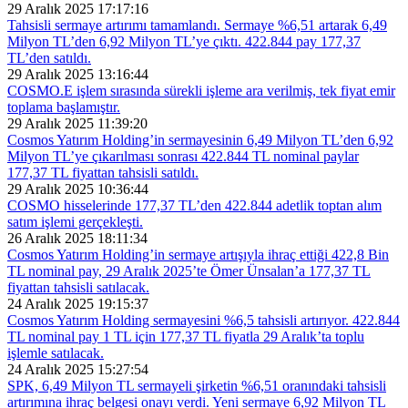
29 Aralık 2025 17:17:16
Tahsisli sermaye artırımı tamamlandı. Sermaye %6,51 artarak 6,49
Milyon TL’den 6,92 Milyon TL’ye çıktı. 422.844 pay 177,37
TL’den satıldı.
29 Aralık 2025 13:16:44
COSMO.E işlem sırasında sürekli işleme ara verilmiş, tek fiyat emir
toplama başlamıştır.
29 Aralık 2025 11:39:20
Cosmos Yatırım Holding’in sermayesinin 6,49 Milyon TL’den 6,92
Milyon TL’ye çıkarılması sonrası 422.844 TL nominal paylar
177,37 TL fiyattan tahsisli satıldı.
29 Aralık 2025 10:36:44
COSMO hisselerinde 177,37 TL’den 422.844 adetlik toptan alım
satım işlemi gerçekleşti.
26 Aralık 2025 18:11:34
Cosmos Yatırım Holding’in sermaye artışıyla ihraç ettiği 422,8 Bin
TL nominal pay, 29 Aralık 2025’te Ömer Ünsalan’a 177,37 TL
fiyattan tahsisli satılacak.
24 Aralık 2025 19:15:37
Cosmos Yatırım Holding sermayesini %6,5 tahsisli artırıyor. 422.844
TL nominal pay 1 TL için 177,37 TL fiyatla 29 Aralık’ta toplu
işlemle satılacak.
24 Aralık 2025 15:27:54
SPK, 6,49 Milyon TL sermayeli şirketin %6,51 oranındaki tahsisli
artırımına ihraç belgesi onayı verdi. Yeni sermaye 6,92 Milyon TL