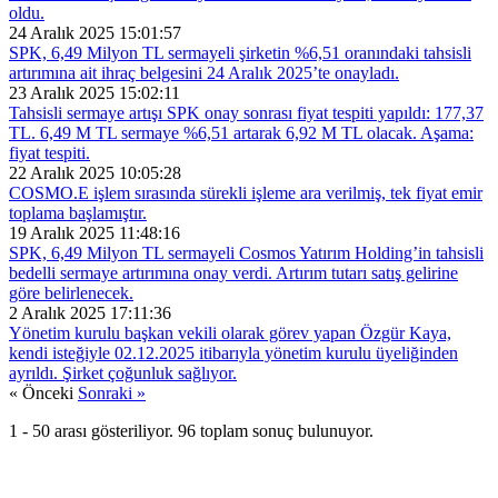
oldu.
24 Aralık 2025 15:01:57
SPK, 6,49 Milyon TL sermayeli şirketin %6,51 oranındaki tahsisli
artırımına ait ihraç belgesini 24 Aralık 2025’te onayladı.
23 Aralık 2025 15:02:11
Tahsisli sermaye artışı SPK onay sonrası fiyat tespiti yapıldı: 177,37
TL. 6,49 M TL sermaye %6,51 artarak 6,92 M TL olacak. Aşama:
fiyat tespiti.
22 Aralık 2025 10:05:28
COSMO.E işlem sırasında sürekli işleme ara verilmiş, tek fiyat emir
toplama başlamıştır.
19 Aralık 2025 11:48:16
SPK, 6,49 Milyon TL sermayeli Cosmos Yatırım Holding’in tahsisli
bedelli sermaye artırımına onay verdi. Artırım tutarı satış gelirine
göre belirlenecek.
2 Aralık 2025 17:11:36
Yönetim kurulu başkan vekili olarak görev yapan Özgür Kaya,
kendi isteğiyle 02.12.2025 itibarıyla yönetim kurulu üyeliğinden
ayrıldı. Şirket çoğunluk sağlıyor.
« Önceki
Sonraki »
1
-
50
arası gösteriliyor.
96
toplam sonuç bulunuyor.