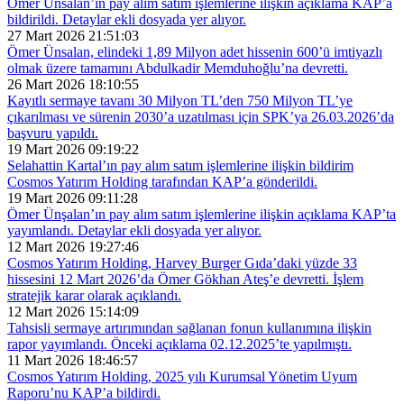
Ömer Ünsalan’ın pay alım satım işlemlerine ilişkin açıklama KAP’a
bildirildi. Detaylar ekli dosyada yer alıyor.
27 Mart 2026 21:51:03
Ömer Ünsalan, elindeki 1,89 Milyon adet hissenin 600’ü imtiyazlı
olmak üzere tamamını Abdulkadir Memduhoğlu’na devretti.
26 Mart 2026 18:10:55
Kayıtlı sermaye tavanı 30 Milyon TL’den 750 Milyon TL’ye
çıkarılması ve sürenin 2030’a uzatılması için SPK’ya 26.03.2026’da
başvuru yapıldı.
19 Mart 2026 09:19:22
Selahattin Kartal’ın pay alım satım işlemlerine ilişkin bildirim
Cosmos Yatırım Holding tarafından KAP’a gönderildi.
19 Mart 2026 09:11:28
Ömer Ünşalan’ın pay alım satım işlemlerine ilişkin açıklama KAP’ta
yayımlandı. Detaylar ekli dosyada yer alıyor.
12 Mart 2026 19:27:46
Cosmos Yatırım Holding, Harvey Burger Gıda’daki yüzde 33
hissesini 12 Mart 2026’da Ömer Gökhan Ateş’e devretti. İşlem
stratejik karar olarak açıklandı.
12 Mart 2026 15:14:09
Tahsisli sermaye artırımından sağlanan fonun kullanımına ilişkin
rapor yayımlandı. Önceki açıklama 02.12.2025’te yapılmıştı.
11 Mart 2026 18:46:57
Cosmos Yatırım Holding, 2025 yılı Kurumsal Yönetim Uyum
Raporu’nu KAP’a bildirdi.