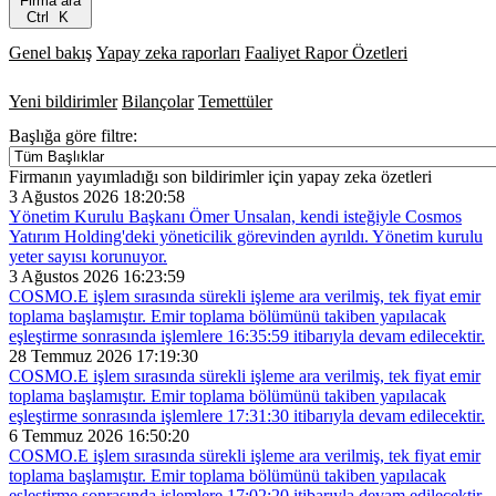
Firma ara
Ctrl
K
Genel bakış
Yapay zeka raporları
Faaliyet Rapor Özetleri
Yeni bildirimler
Bilançolar
Temettüler
Başlığa göre filtre:
Firmanın yayımladığı son bildirimler için yapay zeka özetleri
3 Ağustos 2026 18:20:58
Yönetim Kurulu Başkanı Ömer Unsalan, kendi isteğiyle Cosmos
Yatırım Holding'deki yöneticilik görevinden ayrıldı. Yönetim kurulu
yeter sayısı korunuyor.
3 Ağustos 2026 16:23:59
COSMO.E işlem sırasında sürekli işleme ara verilmiş, tek fiyat emir
toplama başlamıştır. Emir toplama bölümünü takiben yapılacak
eşleştirme sonrasında işlemlere 16:35:59 itibarıyla devam edilecektir.
28 Temmuz 2026 17:19:30
COSMO.E işlem sırasında sürekli işleme ara verilmiş, tek fiyat emir
toplama başlamıştır. Emir toplama bölümünü takiben yapılacak
eşleştirme sonrasında işlemlere 17:31:30 itibarıyla devam edilecektir.
6 Temmuz 2026 16:50:20
COSMO.E işlem sırasında sürekli işleme ara verilmiş, tek fiyat emir
toplama başlamıştır. Emir toplama bölümünü takiben yapılacak
eşleştirme sonrasında işlemlere 17:02:20 itibarıyla devam edilecektir.