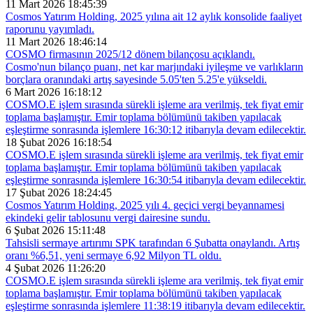
11 Mart 2026 18:45:39
Cosmos Yatırım Holding, 2025 yılına ait 12 aylık konsolide faaliyet
raporunu yayımladı.
11 Mart 2026 18:46:14
COSMO firmasının 2025/12 dönem bilançosu açıklandı.
Cosmo'nun bilanço puanı, net kar marjındaki iyileşme ve varlıkların
borçlara oranındaki artış sayesinde 5.05'ten 5.25'e yükseldi.
6 Mart 2026 16:18:12
COSMO.E işlem sırasında sürekli işleme ara verilmiş, tek fiyat emir
toplama başlamıştır. Emir toplama bölümünü takiben yapılacak
eşleştirme sonrasında işlemlere 16:30:12 itibarıyla devam edilecektir.
18 Şubat 2026 16:18:54
COSMO.E işlem sırasında sürekli işleme ara verilmiş, tek fiyat emir
toplama başlamıştır. Emir toplama bölümünü takiben yapılacak
eşleştirme sonrasında işlemlere 16:30:54 itibarıyla devam edilecektir.
17 Şubat 2026 18:24:45
Cosmos Yatırım Holding, 2025 yılı 4. geçici vergi beyannamesi
ekindeki gelir tablosunu vergi dairesine sundu.
6 Şubat 2026 15:11:48
Tahsisli sermaye artırımı SPK tarafından 6 Şubatta onaylandı. Artış
oranı %6,51, yeni sermaye 6,92 Milyon TL oldu.
4 Şubat 2026 11:26:20
COSMO.E işlem sırasında sürekli işleme ara verilmiş, tek fiyat emir
toplama başlamıştır. Emir toplama bölümünü takiben yapılacak
eşleştirme sonrasında işlemlere 11:38:19 itibarıyla devam edilecektir.