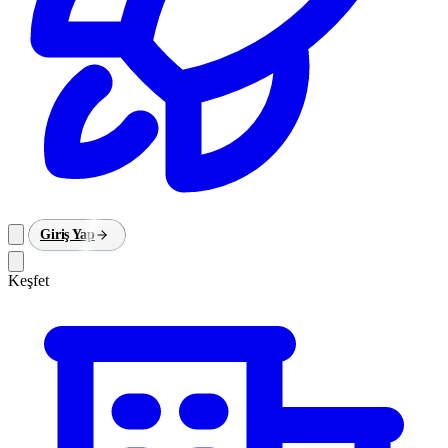
Giriş Yap
Keşfet