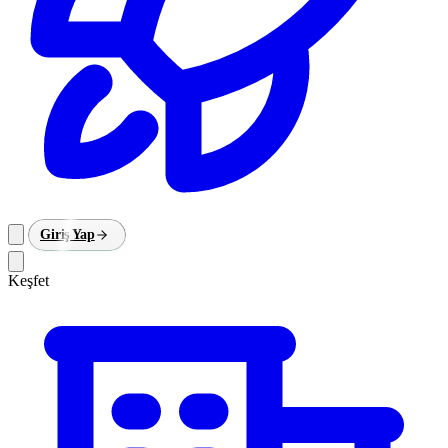
Giriş Yap
Keşfet