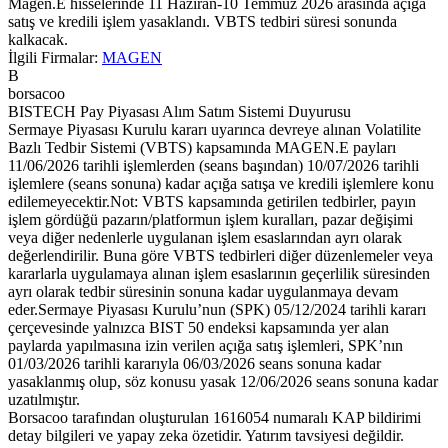
Magen.E hisselerinde 11 Haziran-10 Temmuz 2026 arasında açığa
satış ve kredili işlem yasaklandı. VBTS tedbiri süresi sonunda
kalkacak.
İlgili Firmalar:
MAGEN
B
borsacoo
BISTECH Pay Piyasası Alım Satım Sistemi Duyurusu
Sermaye Piyasası Kurulu kararı uyarınca devreye alınan Volatilite
Bazlı Tedbir Sistemi (VBTS) kapsamında MAGEN.E payları
11/06/2026 tarihli işlemlerden (seans başından) 10/07/2026 tarihli
işlemlere (seans sonuna) kadar açığa satışa ve kredili işlemlere konu
edilemeyecektir.Not: VBTS kapsamında getirilen tedbirler, payın
işlem gördüğü pazarın/platformun işlem kuralları, pazar değişimi
veya diğer nedenlerle uygulanan işlem esaslarından ayrı olarak
değerlendirilir. Buna göre VBTS tedbirleri diğer düzenlemeler veya
kararlarla uygulamaya alınan işlem esaslarının geçerlilik süresinden
ayrı olarak tedbir süresinin sonuna kadar uygulanmaya devam
eder.Sermaye Piyasası Kurulu’nun (SPK) 05/12/2024 tarihli kararı
çerçevesinde yalnızca BIST 50 endeksi kapsamında yer alan
paylarda yapılmasına izin verilen açığa satış işlemleri, SPK’nın
01/03/2026 tarihli kararıyla 06/03/2026 seans sonuna kadar
yasaklanmış olup, söz konusu yasak 12/06/2026 seans sonuna kadar
uzatılmıştır.
Borsacoo
tarafından oluşturulan 1616054 numaralı KAP bildirimi
detay bilgileri ve yapay zeka özetidir. Yatırım tavsiyesi değildir.