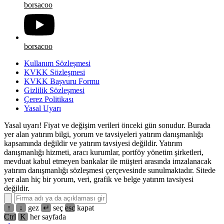
borsacoo
borsacoo
Kullanım Sözleşmesi
KVKK Sözleşmesi
KVKK Başvuru Formu
Gizlilik Sözleşmesi
Çerez Politikası
Yasal Uyarı
Yasal uyarı! Fiyat ve değişim verileri önceki gün sonudur. Burada
yer alan yatırım bilgi, yorum ve tavsiyeleri yatırım danışmanlığı
kapsamında değildir ve yatırım tavsiyesi değildir. Yatırım
danışmanlığı hizmeti, aracı kurumlar, portföy yönetim şirketleri,
mevduat kabul etmeyen bankalar ile müşteri arasında imzalanacak
yatırım danışmanlığı sözleşmesi çerçevesinde sunulmaktadır. Sitede
yer alan hiç bir yorum, veri, grafik ve belge yatırım tavsiyesi
değildir.
↑
↓
gez
↵
seç
esc
kapat
Ctrl
K
her sayfada