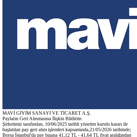
MAVİ GİYİM SANAYİ VE TİCARET A.Ş.
Payların Geri Alınmasına İlişkin Bildirim
Şirketimiz tarafından, 10/06/2025 tarihli yönetim kurulu kararı ile
başlatılan pay geri alım işlemleri kapsamında,21/05/2026 tarihinde;
Borsa İstanbul'da pay başına 41,12 TL - 41,64 TL fiyat aralığından