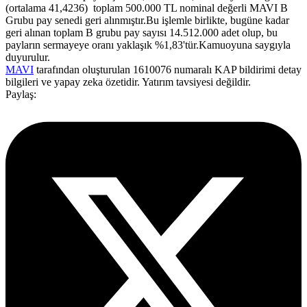
(ortalama 41,4236) toplam 500.000 TL nominal değerli MAVI B
Grubu pay senedi geri alınmıştır.Bu işlemle birlikte, bugüne kadar
geri alınan toplam B grubu pay sayısı 14.512.000 adet olup, bu
payların sermayeye oranı yaklaşık %1,83'tür.Kamuoyuna saygıyla
duyurulur.
MAVI
tarafından oluşturulan 1610076 numaralı KAP bildirimi detay
bilgileri ve yapay zeka özetidir. Yatırım tavsiyesi değildir.
Paylaş: