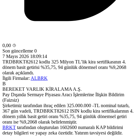
0,00
Son güncelleme 0
7 Mayıs 2026 18:09:14
TRDBRKT82612 kodlu 325 Milyon TL’lik kira sertifikasının 4.
dönem basit getirisi %35,75, 94 günlük dönemsel oranı %9,2068
olarak açıklandı.
İlgili Firmalar:
ALBRK
B
BEREKET VARLIK KİRALAMA A.Ş.
Pay Dışında Sermaye Piyasası Aracı İşlemlerine İlişkin Bildirim
(Faizsiz)
Şirketimiz tarafından ihraç edilen 325.000.000 -TL nominal tutarlı,
367 gün vadeli, TRDBRKT82612 ISIN kodlu kira sertifikalarının 4.
dönem yıllık basit getiri oranı %35,75, 94 günlük dönemsel getiri
oranı ise %9,2068 olarak belirlenmiştir.
BRKT
tarafından oluşturulan 1602600 numaralı KAP bildirimi
detay bilgileri ve yapay zeka özetidir. Yatırım tavsiyesi değildir.