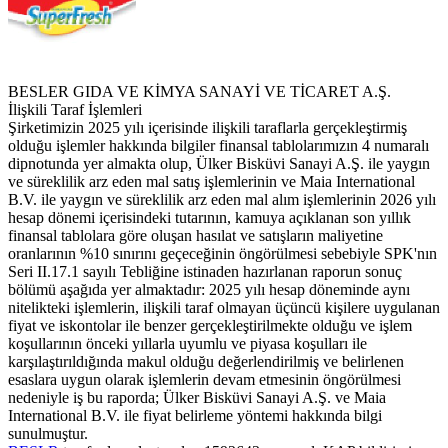
BESLER GIDA VE KİMYA SANAYİ VE TİCARET A.Ş.
İlişkili Taraf İşlemleri
Şirketimizin 2025 yılı içerisinde ilişkili taraflarla gerçekleştirmiş
olduğu işlemler hakkında bilgiler finansal tablolarımızın 4 numaralı
dipnotunda yer almakta olup, Ülker Bisküvi Sanayi A.Ş. ile yaygın
ve süreklilik arz eden mal satış işlemlerinin ve Maia International
B.V. ile yaygın ve süreklilik arz eden mal alım işlemlerinin 2026 yılı
hesap dönemi içerisindeki tutarının, kamuya açıklanan son yıllık
finansal tablolara göre oluşan hasılat ve satışların maliyetine
oranlarının %10 sınırını geçeceğinin öngörülmesi sebebiyle SPK'nın
Seri II.17.1 sayılı Tebliğine istinaden hazırlanan raporun sonuç
bölümü aşağıda yer almaktadır: 2025 yılı hesap döneminde aynı
nitelikteki işlemlerin, ilişkili taraf olmayan üçüncü kişilere uygulanan
fiyat ve iskontolar ile benzer gerçekleştirilmekte olduğu ve işlem
koşullarının önceki yıllarla uyumlu ve piyasa koşulları ile
karşılaştırıldığında makul olduğu değerlendirilmiş ve belirlenen
esaslara uygun olarak işlemlerin devam etmesinin öngörülmesi
nedeniyle iş bu raporda; Ülker Bisküvi Sanayi A.Ş. ve Maia
International B.V. ile fiyat belirleme yöntemi hakkında bilgi
sunulmuştur.