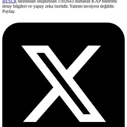
BESLR
tarafından oluşturulan 1592643 numaralı KAP bildirimi
detay bilgileri ve yapay zeka özetidir. Yatırım tavsiyesi değildir.
Paylaş: