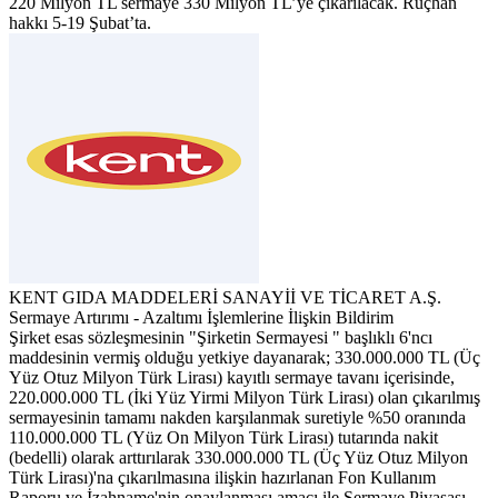
220 Milyon TL sermaye 330 Milyon TL’ye çıkarılacak. Rüçhan
hakkı 5-19 Şubat’ta.
KENT GIDA MADDELERİ SANAYİİ VE TİCARET A.Ş.
Sermaye Artırımı - Azaltımı İşlemlerine İlişkin Bildirim
Şirket esas sözleşmesinin "Şirketin Sermayesi " başlıklı 6'ncı
maddesinin vermiş olduğu yetkiye dayanarak; 330.000.000 TL (Üç
Yüz Otuz Milyon Türk Lirası) kayıtlı sermaye tavanı içerisinde,
220.000.000 TL (İki Yüz Yirmi Milyon Türk Lirası) olan çıkarılmış
sermayesinin tamamı nakden karşılanmak suretiyle %50 oranında
110.000.000 TL (Yüz On Milyon Türk Lirası) tutarında nakit
(bedelli) olarak arttırılarak 330.000.000 TL (Üç Yüz Otuz Milyon
Türk Lirası)'na çıkarılmasına ilişkin hazırlanan Fon Kullanım
Raporu ve İzahname'nin onaylanması amacı ile Sermaye Piyasası