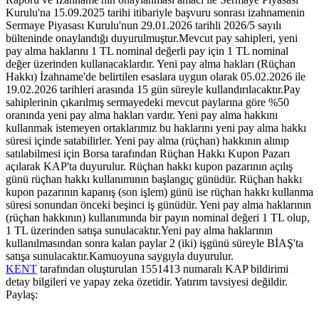
Kurulu'na 15.09.2025 tarihi itibariyle başvuru sonrası izahnamenin
Sermaye Piyasası Kurulu'nun 29.01.2026 tarihli 2026/5 sayılı
bülteninde onaylandığı duyurulmuştur.Mevcut pay sahipleri, yeni
pay alma haklarını 1 TL nominal değerli pay için 1 TL nominal
değer üzerinden kullanacaklardır. Yeni pay alma hakları (Rüçhan
Hakkı) İzahname'de belirtilen esaslara uygun olarak 05.02.2026 ile
19.02.2026 tarihleri arasında 15 gün süreyle kullandırılacaktır.Pay
sahiplerinin çıkarılmış sermayedeki mevcut paylarına göre %50
oranında yeni pay alma hakları vardır. Yeni pay alma hakkını
kullanmak istemeyen ortaklarımız bu haklarını yeni pay alma hakkı
süresi içinde satabilirler. Yeni pay alma (rüçhan) hakkının alınıp
satılabilmesi için Borsa tarafından Rüçhan Hakkı Kupon Pazarı
açılarak KAP'ta duyurulur. Rüçhan hakkı kupon pazarının açılış
günü rüçhan hakkı kullanımının başlangıç günüdür. Rüçhan hakkı
kupon pazarının kapanış (son işlem) günü ise rüçhan hakkı kullanma
süresi sonundan önceki beşinci iş günüdür. Yeni pay alma haklarının
(rüçhan hakkının) kullanımında bir payın nominal değeri 1 TL olup,
1 TL üzerinden satışa sunulacaktır.Yeni pay alma haklarının
kullanılmasından sonra kalan paylar 2 (iki) işgünü süreyle BİAŞ'ta
satışa sunulacaktır.Kamuoyuna saygıyla duyurulur.
KENT
tarafından oluşturulan 1551413 numaralı KAP bildirimi
detay bilgileri ve yapay zeka özetidir. Yatırım tavsiyesi değildir.
Paylaş: